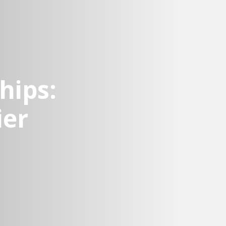
hips:
ier