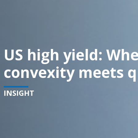
US high yield: Wh
convexity meets q
INSIGHT