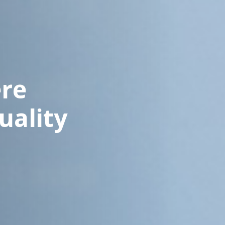
ere
uality