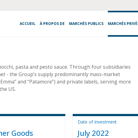
ACCUEIL
À PROPOS DE
MARCHÉS PUBLICS
MARCHÉS PRIVÉ
nocchi, pasta and pesto sauce. Through four subsidiaries
et - the Group’s supply predominantly mass-market
Emma” and “Patamore”) and private labels, serving more
the US.
Date of Investment
er Goods
July 2022