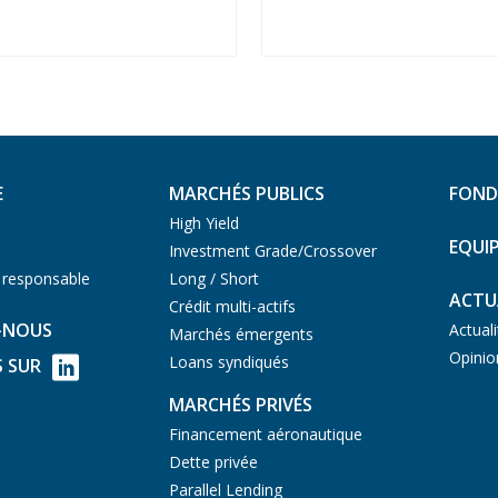
E
MARCHÉS PUBLICS
FOND
High Yield
EQUI
Investment Grade/Crossover
 responsable
Long / Short
ACTU
Crédit multi-actifs
-NOUS
Actual
Marchés émergents
Opinio
Loans syndiqués
S SUR
MARCHÉS PRIVÉS
Financement aéronautique
Dette privée
Parallel Lending