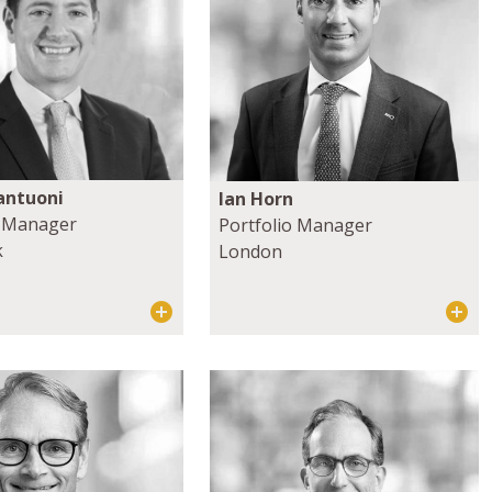
antuoni
Ian Horn
o Manager
Portfolio Manager
k
London