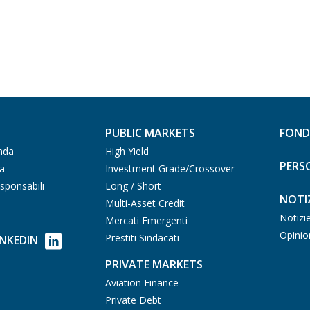
PUBLIC MARKETS
FOND
nda
High Yield
PERS
ia
Investment Grade/Crossover
sponsabili
Long / Short
NOTIZ
Multi-Asset Credit
Notizi
Mercati Emergenti
Opinio
Prestiti Sindacati
INKEDIN
PRIVATE MARKETS
Aviation Finance
Private Debt