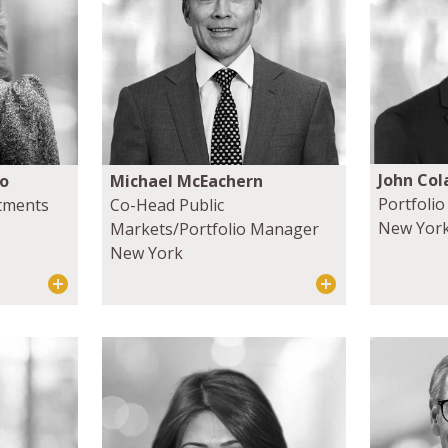
John Col
ro
Michael McEachern
Portfoli
stments
Co-Head Public
New Yor
Markets/Portfolio Manager
New York